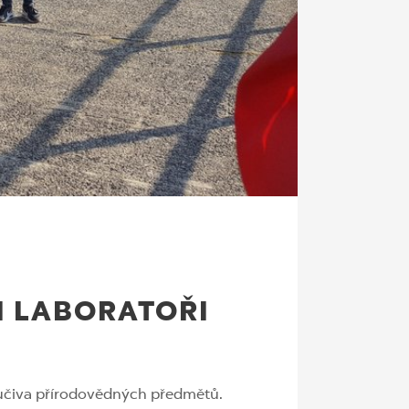
I LABORATOŘI
 z učiva přírodovědných předmětů.