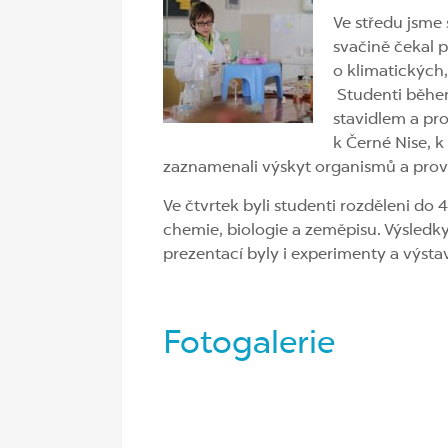
Ve středu jsme 
svačině čekal p
o klimatických
Studenti během 
stavidlem a pro
k Černé Nise, 
zaznamenali výskyt organismů a proved
Ve čtvrtek byli studenti rozděleni do 
chemie, biologie a zeměpisu. Výsledk
prezentací byly i experimenty a výst
Fotogalerie