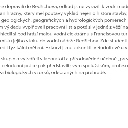
se dopravili do Bedřichova, odkud jsme vyrazili k vodní nád
an hrázný, který měl poutavý výklad nejen o historii stavby,
, geologických, geografických a hydrologických poměrech v
výkladu vyplňovali pracovní list a poté si v jedné z věží na
hlédli si pod hrází malou vodní elektrárnu s Francisovou tur
k místu jejího vtoku do vodní nádrže Bedřichov. Zde student
li fyzikální měření. Exkurzi jsme zakončili v Rudolfově u v
4 skupin a vytvářeli v laboratoři a přírodovědné učebně „pre
y celodenní práce pak představili svým spolužákům, profeso
ava biologických vzorků, odebraných na přehradě.