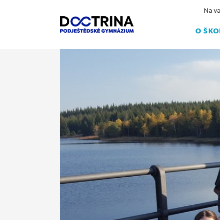
Na va
O ŠKO