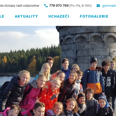
še dotazy rádi odpovíme
778 970 769
(Po-Pá, 8-16h)
gymnazi
LE
AKTUALITY
UCHAZEČI
FOTOGALERIE