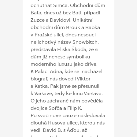
ochutnat Simča. Obchodní dům
Baťa, dnes už bez Bati, připadl
Zuzce a Davidovi. Unikátní
obchodní dům Brouk a Babka
v Pražské ulici, dnes nesoucí
nelichotivý název Snowbitch,
představila Eliška.Škoda, že si
dům již nenese symboliku
moderního luxusu jako dříve.
K Paláci Adria, kde se nacházel
biograf, nás dovedli Viktor
a Katka. Pak jsme se přesunuli
k Varšavě, tedy ke kinu Varšava.
O jeho záchraně nám pověděla
dvojice Sofča a Filip K.
Po svačinové pauze následovala
dlouhá Husova ulice, kterou nás
vedli David B. s Áďou, až