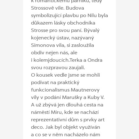
k romantickému parníku, tedy
Strossově vile. Budova
symbolizující plavbu po Nilu byla
důkazem lásky obchodníka
Strosse pro svou paní. Bývalý
kojenecký ústav, nazývaný
Simonova vila, si zasloužila
obdiv nejen nás, ale
i kolemjdoucích.Terka a Ondra
svou rozpravou zaujali.
O kousek vedle jsme se mohli
podívat na praktický
funkcionalismus Mautnerovy
vily v podání Marušky a Kuby V.
A už zbývá jen dlouhá cesta na
náměstí Míru, kde se nachází
reprezentativní dům s prvky art
deco. Jak byl objekt využíván
a co se v něm nacházelo nám