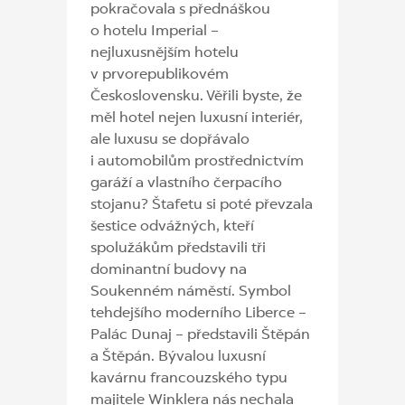
pokračovala s přednáškou
o hotelu Imperial –
nejluxusnějším hotelu
v prvorepublikovém
Československu. Věřili byste, že
měl hotel nejen luxusní interiér,
ale luxusu se dopřávalo
i automobilům prostřednictvím
garáží a vlastního čerpacího
stojanu? Štafetu si poté převzala
šestice odvážných, kteří
spolužákům představili tři
dominantní budovy na
Soukenném náměstí. Symbol
tehdejšího moderního Liberce –
Palác Dunaj – představili Štěpán
a Štěpán. Bývalou luxusní
kavárnu francouzského typu
majitele Winklera nás nechala