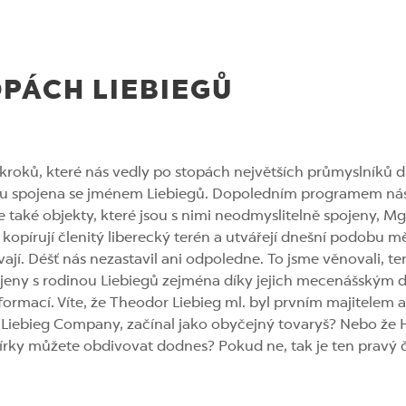
OPÁCH LIEBIEGŮ
kroků, které nás vedly po stopách největších průmyslníků d
á jsou spojena se jménem Liebiegů. Dopoledním programem ná
e také objekty, které jsou s nimi neodmyslitelně spojeny, M
kopírují členitý liberecký terén a utvářejí dnešní podobu měs
vají. Déšť nás nezastavil ani odpoledne. To jsme věnovali, 
ojeny s rodinou Liebiegů zejména díky jejich mecenášským d
nformací. Víte, že Theodor Liebieg ml. byl prvním majitele
n Liebieg Company, začínal jako obyčejný tovaryš? Nebo že 
írky můžete obdivovat dodnes? Pokud ne, tak je ten pravý 