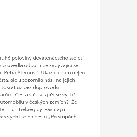
ruhé poloviny devatenáctého století.
s provedla odbornice zabývající se
gr. Petra Šternová. Ukázala nám nejen
ta, ale upozornila nás i na jejich
tentokrát už bez doprovodu
arům. Cesta v čase zpět se vydařila
m automobilu v českých zemích? Že
Heinrich Liebieg byl vášnivým
čas vydat se na cestu
„Po stopách