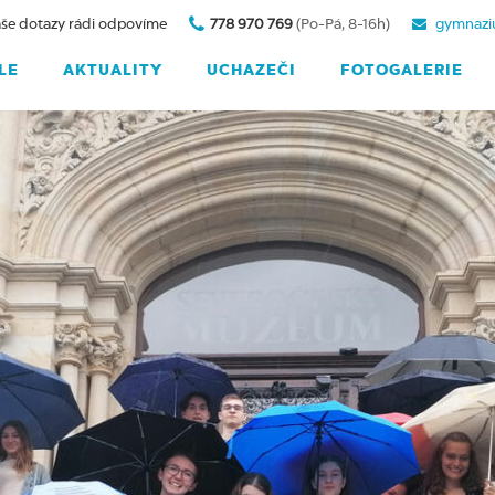
še dotazy rádi odpovíme
778 970 769
(Po-Pá, 8-16h)
gymnazi
LE
AKTUALITY
UCHAZEČI
FOTOGALERIE