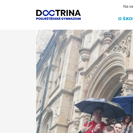
Na va
O ŠKO