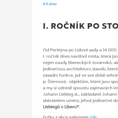
8.6.2022
I. ROČNÍK PO ST
Od Perštýna po Lidové sady a 14 000 
I. ročník dnes navštívil místa, kter
nejen osudy libereckých továrníků, al
jedinečnou architekturu staveb, které 
zásadní funkce, jež ve své době sehrá
p. Šternové, objektům, které jsou sp
a my si odnesli spoustu zajímavých i
Johann Liebieg st., zakladatel Johan
sběratelem umění, jehož jedinečné sb
Liebiegů v Liberci“
.
Fotky z akce naleznete
zde
.