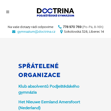
Na vaše dotazy rádi odpovíme
778 970 769
(Po-Pá, 8-16h)
gymnazium@doctrina.cz
Sokolovská 328, Liberec 14
SPŘÁTELENÉ
ORGANIZACE
Klub absolventů Podještědského
gymnázia
Het Nieuwe Eemland Amersfoort
(Nederland)