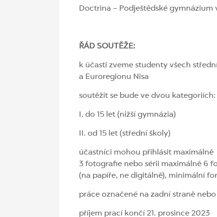
Doctrina – Podještědské gymnázium vy
ŘÁD SOUTĚŽE:
k účasti zveme studenty všech středn
a Euroregionu Nisa
soutěžit se bude ve dvou kategoriích:
I. do 15 let (nižší gymnázia)
II. od 15 let (střední školy)
účastníci mohou přihlásit maximálně
3 fotografie nebo sérii maximálně 6 f
(na papíře, ne digitálně), minimální fo
práce označené na zadní straně nebo 
příjem prací končí 21. prosince 2023