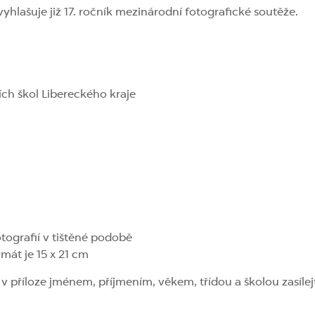
hlašuje již 17. ročník mezinárodní fotografické soutěže.
ích škol Libereckého kraje
otografií v tištěné podobě
rmát je 15 x 21 cm
v příloze jménem, příjmením, věkem, třídou a školou zasíle