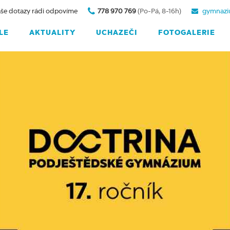
še dotazy rádi odpovíme
778 970 769
(Po-Pá, 8-16h)
gymnazi
LE
AKTUALITY
UCHAZEČI
FOTOGALERIE