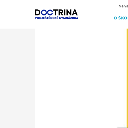
Na va
O ŠKO