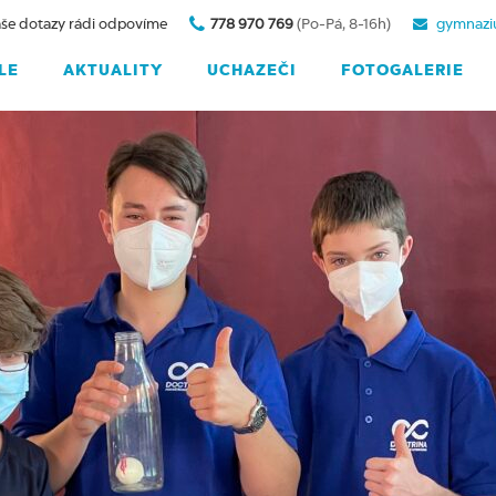
še dotazy rádi odpovíme
778 970 769
(Po-Pá, 8-16h)
gymnazi
LE
AKTUALITY
UCHAZEČI
FOTOGALERIE