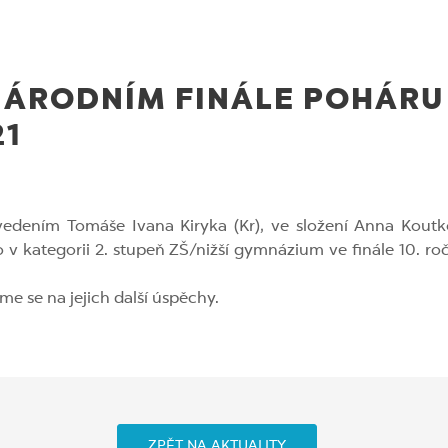
INÁRODNÍM FINÁLE POHÁRU
21
 vedením Tomáše Ivana Kiryka (Kr), ve složení Anna Kout
to v kategorii 2. stupeň ZŠ/nižší gymnázium ve finále 10. 
e se na jejich další úspěchy.
ZPĚT NA AKTUALITY