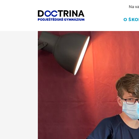
Na va
O ŠKO