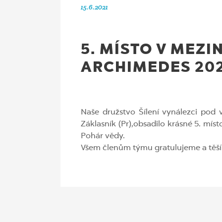
15.6.2021
5. MÍSTO V MEZ
ARCHIMEDES 20
Naše družstvo Šílení vynálezci pod
Záklasník (Pr),obsadilo krásné 5. mís
Pohár vědy.
Všem členům týmu gratulujeme a těším