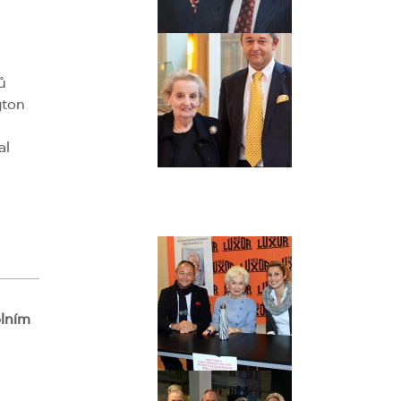
ů
gton
al
olním