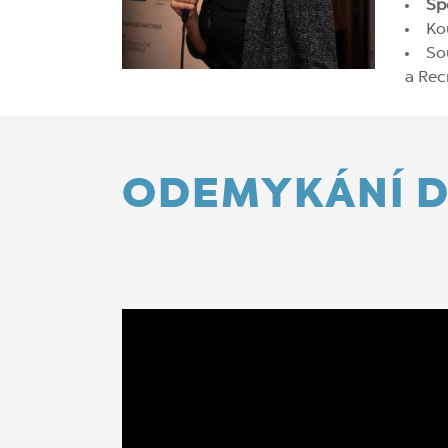
Sp
Ko
So
a Re
ODEMYKÁNÍ D