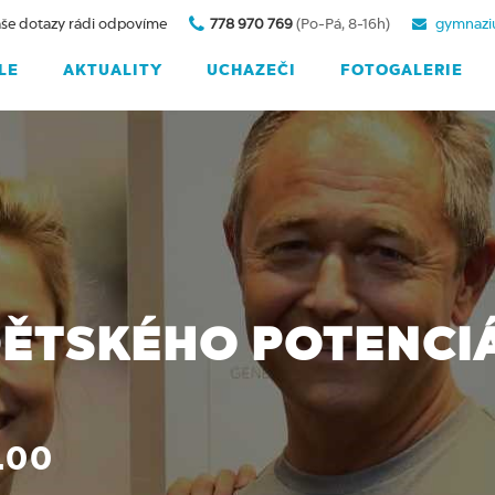
še dotazy rádi odpovíme
778 970 769
(Po-Pá, 8-16h)
gymnazi
LE
AKTUALITY
UCHAZEČI
FOTOGALERIE
ĚTSKÉHO POTENCI
.00