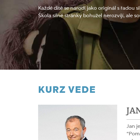
Každé dítě se narodí jako originál s řadou s
Škola silné stránky bohužel nerozvíjí, ale s
KURZ VEDE
JA
Jan j
“Pomá