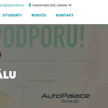
um@doctrina.cz
Sokolovská 328, Liberec 14
STUDENTI
RODIČE
KONTAKT
ÁLU