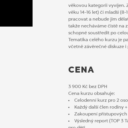
věkovou kategorii vyvíjen. Z
věku 14-16 let) či mladší (8-
pracovat a nebude jim dělat
takže necháváme čistě na zv
schopné soustředit po celo
Tematika celého kurzu je pak
včetně závěrečné diskuze i
CENA
3 900 Kč bez DPH
Cena kurzu obsahuje:
Celodenní kurz pro 2 osob
Každý další člen rodiny 
Zakoupení přístupových 
Výsledný report (TOP 3 Ta