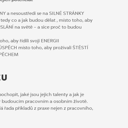
jich potenciál:
INY a nesoustředí se na SILNÉ STRÁNKY
 tedy co a jak budou dělat , místo toho, aby
POSLÁNÍ na světě – a sice proč to budou
oho, aby řídili svoji ENERGII
 ÚSPĚCH místo toho, aby prožívali ŠTĚSTÍ
ÚSPĚCHEM
ZU
hopit, jaké jsou jejich talenty a jak je
i v budoucím pracovním a osobním životě.
lá řada příkladů z praxe nejen z pracovního,