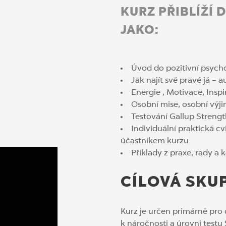
KURZ PŘIBLÍŽÍ 
JAKO:
Úvod do pozitivní psych
Jak najít své pravé já – 
Energie , Motivace, Insp
Osobní mise, osobní výj
Testování Gallup Streng
Individuální praktická c
účastníkem kurzu
Příklady z praxe, rady a
CÍLOVÁ SKU
Kurz je určen primárně pro 
k náročnosti a úrovni testu