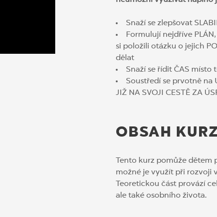
neumožní využívat naplno je
Snaží se zlepšovat SLAB
Formulují nejdříve PLÁN,
si položili otázku o jejich 
dělat
Snaží se řídit ČAS místo t
Soustředí se prvotně na
JIŽ NA SVOJI CESTĚ ZA 
OBSAH KUR
Tento kurz pomůže dětem poc
možné je využít při rozvoj
Teoretickou část provází ce
ale také osobního života.