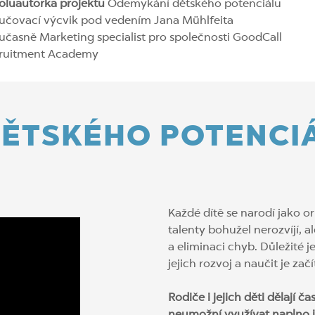
oluautorka projektu
Odemykání dětského potenciálu
učovací výcvik pod vedením Jana Mühlfeita
učasně Marketing specialist pro společnosti GoodCall
cruitment Academy
ĚTSKÉHO POTENCI
Každé dítě se narodí jako or
talenty bohužel nerozvíjí, a
a eliminaci chyb. Důležité j
jejich rozvoj a naučit je zač
Rodiče i jejich děti dělají č