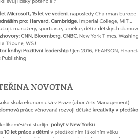
li svůj lidský potenciál.”
let Microsoft, 15 let ve vedení
, naposledy Chairman Europe
ednáším pro: Harvard, Cambridge
, Imperial College, MIT…
učuji: manažery, sportovce, umělce, děti z dětských domov
zhovory: CNN, Bloomberg, CNBC
, New York Times, Washin
 La Tribune, WSJ
or knihy: Pozitivní leadership
říjen 2016, PEARSON, Financi
 Publishing
TEŘINA NOVOTNÁ
soká škola ekonomická v Praze (obor Arts Management)
plomová práce
věnovaná rozvoji dětské
kreativity v předšk
kolikaměsíční studijní
pobyt v New Yorku
es
10 let práce s dětmi
v předškolním i školním věku