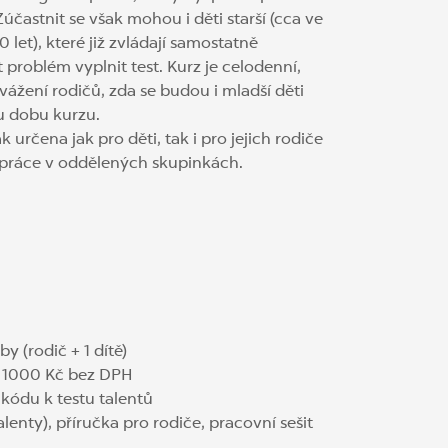
účastnit se však mohou i děti starší (cca ve
10 let), které již zvládají samostatně
 problém vyplnit test. Kurz je celodenní,
ážení rodičů, zda se budou i mladší děti
u dobu kurzu.
 určena jak pro děti, tak i pro jejich rodiče
 práce v oddělených skupinkách.
y (rodič + 1 dítě)
+ 1000 Kč bez DPH
kódu k testu talentů
lenty), příručka pro rodiče, pracovní sešit