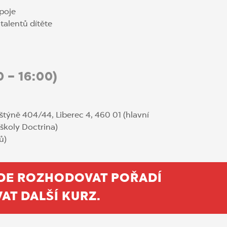
poje
 talentů dítěte
0 – 16:00)
štýně 404/44, Liberec 4, 460 01 (hlavní
školy Doctrina)
ů)
BUDE ROZHODOVAT POŘADÍ
AT DALŠÍ KURZ.