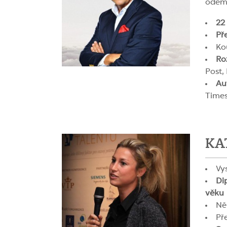
odemk
22 
Př
Ko
Ro
Post,
Aut
Times
KA
Vy
Di
věku
Ně
Př