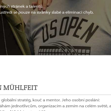
ilných stránek a talentů.
oustředí se pouze na stránky slabé a eliminaci chyb.
N MÜHLFEIT
e globální stratég, kouč a mentor. Jeho osobní poslání:
hám jednotlivcům, organizacím a zemím na celém světě, 