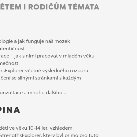
DĚTEM I RODIČŮM TÉMATA
ologie a jak funguje náš mozek
autentičnost
irace – jak s nimi pracovat v mladém věku
imečnost
thsExplorer včetně výsledného rozboru
vičení se silnými stránkami s každým
 konzultace a mnoho dalšího…
PINA
děti ve věku 10-14 let, vzhledem
 StrengthsExplorer, který byl přímo pro tuto