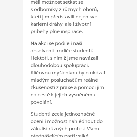
měli možnost setkat se
s odborníky z různých oborů,
kteří jim představili nejen své
kariérní dráhy, ale i životní
příběhy plné inspirace.
Na akci se podíleli naši
absolventi, rodiče studentů
i lektoři, s nimiž jsme navázali
dlouhodobou spolupráci.
Klíčovou myšlenkou bylo ukázat
mladým posluchačům reálné
zkušenosti z praxe a pomoci jim
na cestě k jejich vysněnému
povolání
.
Studenti zcela jednoznačně
ocenili možnost nahlédnout do
zákulisí různých profesí. Všem
přednášejícím patří velké