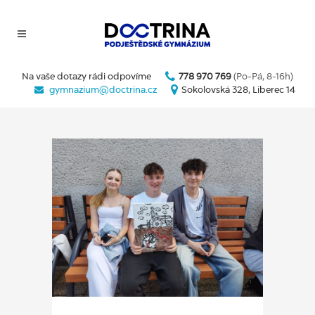
Na vaše dotazy rádi odpovíme
778 970 769
(Po-Pá, 8-16h)
gymnazium@doctrina.cz
Sokolovská 328, Liberec 14