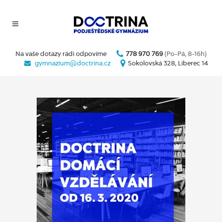
Na vaše dotazy rádi odpovíme
778 970 769
(Po-Pá, 8-16h)
gymnazium@doctrina.cz
Sokolovská 328, Liberec 14