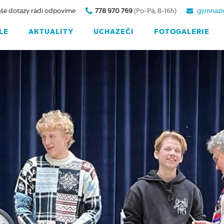
še dotazy rádi odpovíme
778 970 769
(Po-Pá, 8-16h)
gymnazi
LE
AKTUALITY
UCHAZEČI
FOTOGALERIE