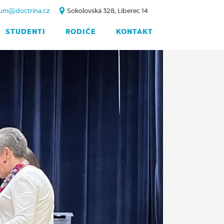
um@doctrina.cz
Sokolovská 328, Liberec 14
STUDENTI
RODIČE
KONTAKT