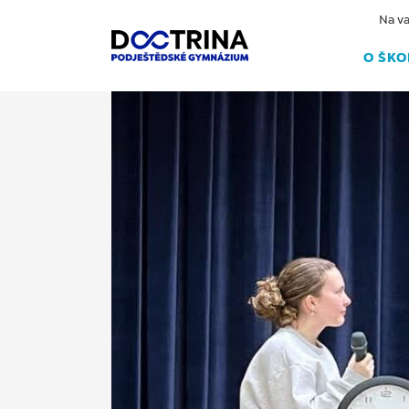
Na va
O ŠKO