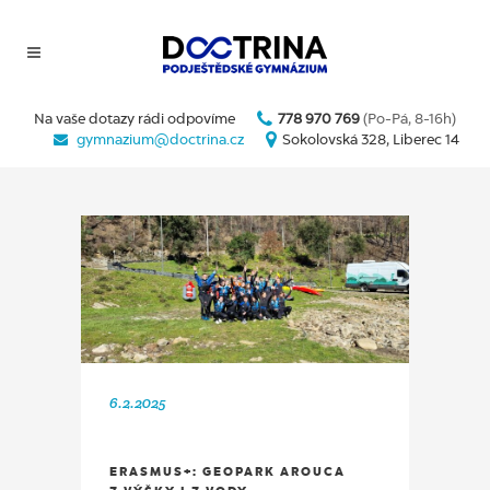
Na vaše dotazy rádi odpovíme
778 970 769
(Po-Pá, 8-16h)
gymnazium@doctrina.cz
Sokolovská 328, Liberec 14
6.2.2025
ERASMUS+: GEOPARK AROUCA