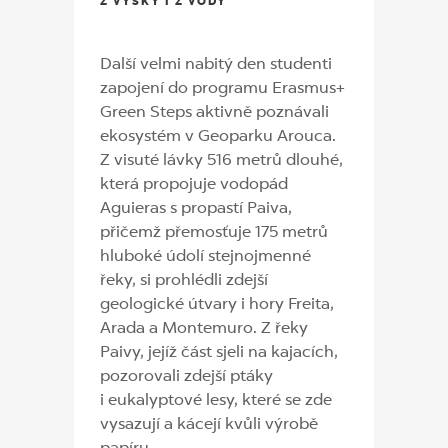
Z VÝŠKY I Z VODY
Další velmi nabitý den studenti
zapojení do programu Erasmus+
Green Steps aktivně poznávali
ekosystém v Geoparku Arouca.
Z visuté lávky 516 metrů dlouhé,
která propojuje vodopád
Aguieras s propastí Paiva,
přičemž přemosťuje 175 metrů
hluboké údolí stejnojmenné
řeky, si prohlédli zdejší
geologické útvary i hory Freita,
Arada a Montemuro. Z řeky
Paivy, jejíž část sjeli na kajacích,
pozorovali zdejší ptáky
i eukalyptové lesy, které se zde
vysazují a kácejí kvůli výrobě