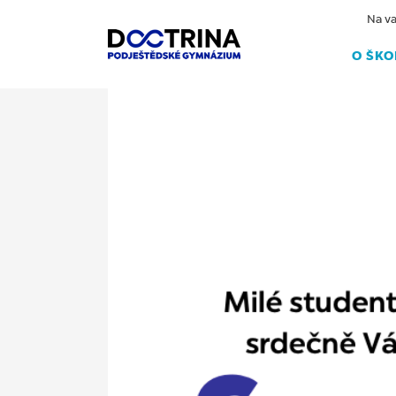
Na va
O ŠKO