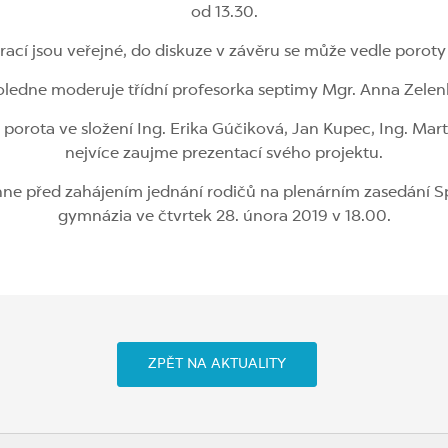
od 13.30.
ací jsou veřejné, do diskuze v závěru se může vedle poroty 
ledne moderuje třídní profesorka septimy Mgr. Anna Zelen
rota ve složení Ing. Erika Gúčiková, Jan Kupec, Ing. Marti
nejvíce zaujme prezentací svého projektu.
ne před zahájením jednání rodičů na plenárním zasedání 
gymnázia ve čtvrtek 28. února 2019 v 18.00.
ZPĚT NA AKTUALITY