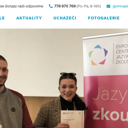
še dotazy rádi odpovíme
778 970 769
(Po-Pá, 8-16h)
gymnazi
LE
AKTUALITY
UCHAZEČI
FOTOGALERIE