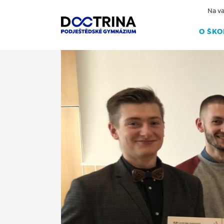
Na va
O ŠKO