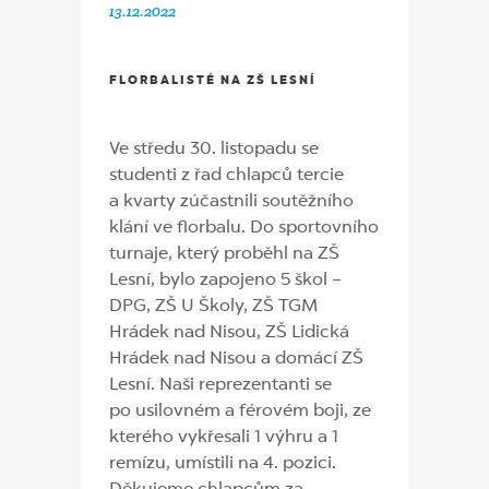
13.12.2022
FLORBALISTÉ NA ZŠ LESNÍ
Ve středu 30. listopadu se
studenti z řad chlapců tercie
a kvarty zúčastnili soutěžního
klání ve florbalu. Do sportovního
turnaje, který proběhl na ZŠ
Lesní, bylo zapojeno 5 škol –⁠
DPG, ZŠ U Školy, ZŠ TGM
Hrádek nad Nisou, ZŠ Lidická
Hrádek nad Nisou a domácí ZŠ
Lesní. Naši reprezentanti se
po usilovném a férovém boji, ze
kterého vykřesali 1 výhru a 1
remízu, umístili na 4. pozici.