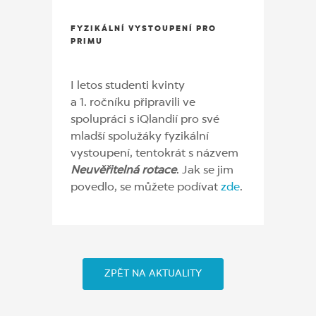
FYZIKÁLNÍ VYSTOUPENÍ PRO
PRIMU
I letos studenti kvinty
a 1. ročníku připravili ve
spolupráci s iQlandií pro své
mladší spolužáky fyzikální
vystoupení, tentokrát s názvem
Neuvěřitelná rotace
. Jak se jim
povedlo, se můžete podívat
zde
.
ZPĚT NA AKTUALITY