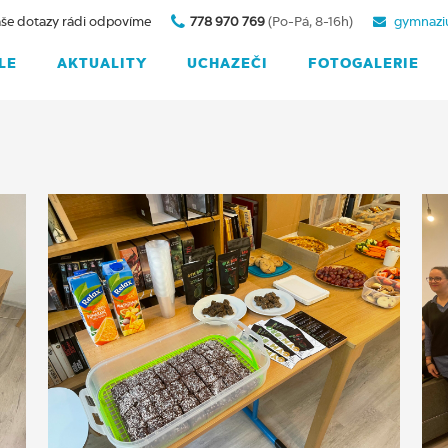
še dotazy rádi odpovíme
778 970 769
(Po-Pá, 8-16h)
gymnazi
LE
AKTUALITY
UCHAZEČI
FOTOGALERIE