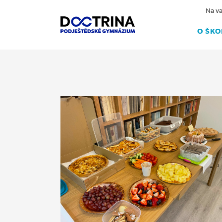
Na va
O ŠKO