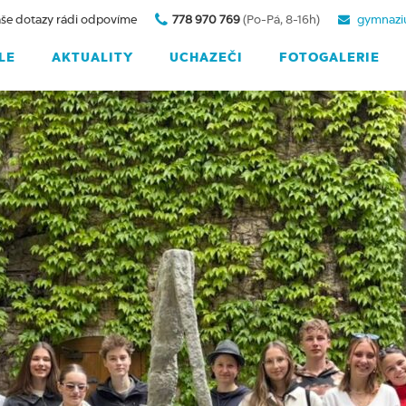
še dotazy rádi odpovíme
778 970 769
(Po-Pá, 8-16h)
gymnazi
LE
AKTUALITY
UCHAZEČI
FOTOGALERIE