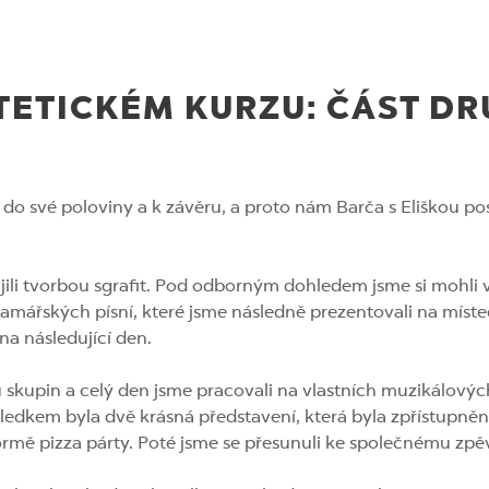
STETICKÉM KURZU: ČÁST D
 do své poloviny a k závěru, a proto nám Barča s Eliškou pos
jili tvorbou sgrafit. Pod odborným dohledem jsme si mohli v
ramářských písní, které jsme následně prezentovali na mís
na následující den.
ou skupin a celý den jsme pracovali na vlastních muzikálov
ýsledkem byla dvě krásná představení, která byla zpřístupn
ormě pizza párty. Poté jsme se přesunuli ke společnému zpě