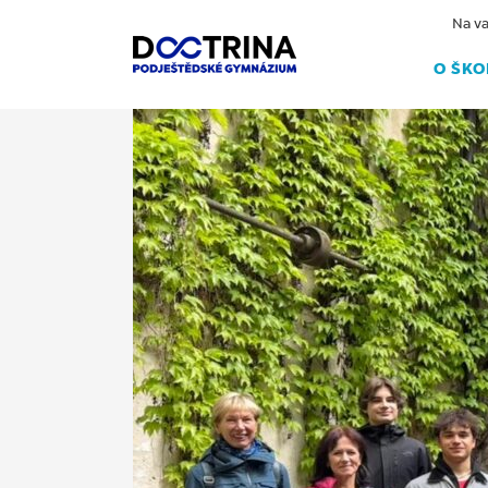
Na va
O ŠKO