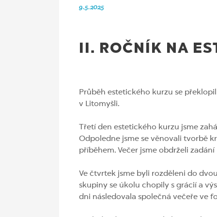
9.5.2025
II. ROČNÍK NA E
Průběh estetického kurzu se překlopil
v Litomyšli.
Třetí den estetického kurzu jsme zahá
Odpoledne jsme se věnovali tvorbě k
příběhem. Večer jsme obdrželi zadání 
Ve čtvrtek jsme byli rozděleni do dv
skupiny se úkolu chopily s grácií a v
dni následovala společná večeře ve f