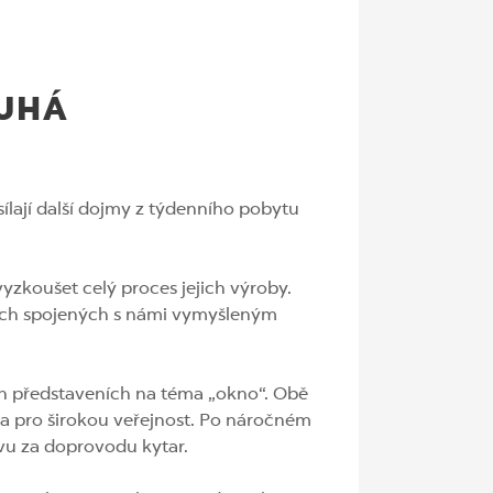
RUHÁ
ílají další dojmy z týdenního pobytu
yzkoušet celý proces jejich výroby.
tech spojených s námi vymyšleným
ých představeních na téma „okno“. Obě
ěna pro širokou veřejnost. Po náročném
vu za doprovodu kytar.