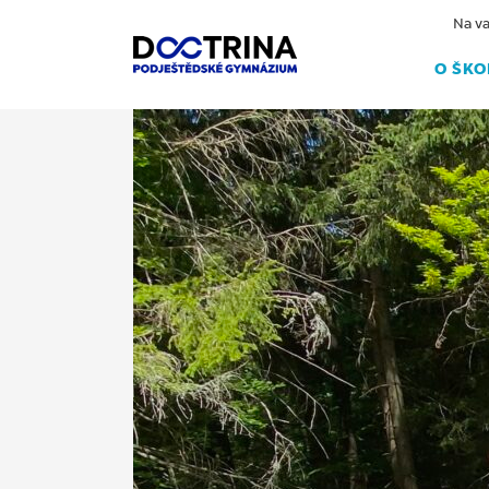
Na va
O ŠKO