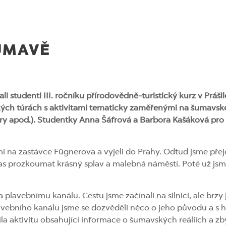
ŠUMAVĚ
ali studenti III. ročníku přírodovědně-turistický kurz v Práš
ch túrách s aktivitami tematicky zaměřenými na šumavské r
vary apod.). Studentky Anna Šáfrová a Barbora Kašáková pro
ami na zastávce Fügnerova a vyjeli do Prahy. Odtud jsme přej
as prozkoumat krásný splav a malebná náměstí. Poté už js
.
 a plavebnímu kanálu. Cestu jsme začínali na silnici, ale brzy
vebního kanálu jsme se dozvěděli něco o jeho původu a s his
la aktivitu obsahující informace o šumavských reáliích a zbyt