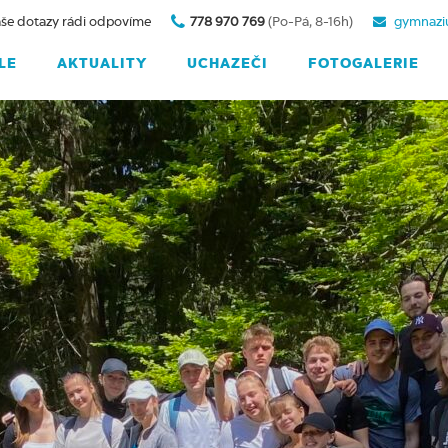
še dotazy rádi odpovíme
778 970 769
(Po-Pá, 8-16h)
gymnazi
LE
AKTUALITY
UCHAZEČI
FOTOGALERIE