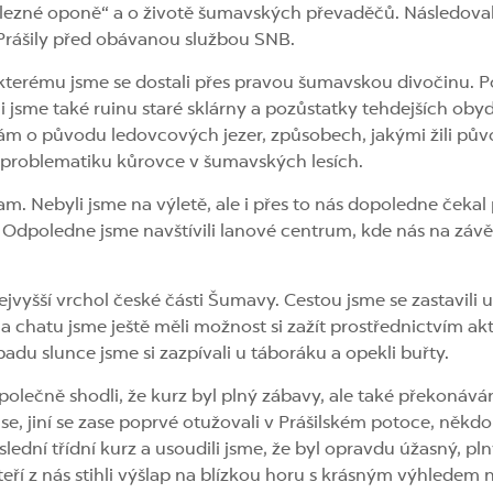
elezné oponě“ a o životě šumavských převaděčů. Následovala
Prášily před obávanou službou SNB.
ke kterému jsme se dostali přes pravou šumavskou divočinu. 
i jsme také ruinu staré sklárny a pozůstatky tehdejších obyd
m o původu ledovcových jezer, způsobech, jakými žili pův
l problematiku kůrovce v šumavských lesích.
m. Nebyli jsme na výletě, ale i přes to nás dopoledne čekal
Odpoledne jsme navštívili lanové centrum, kde nás na závě
nejvyšší vrchol české části Šumavy. Cestou jsme se zastavili 
na chatu jsme ještě měli možnost si zažít prostřednictvím akt
u slunce jsme si zazpívali u táboráku a opekli buřty.
polečně shodli, že kurz byl plný zábavy, ale také překonáván
se, jiní se zase poprvé otužovali v Prášilském potoce, někdo 
oslední třídní kurz a usoudili jsme, že byl opravdu úžasný, pl
teří z nás stihli výšlap na blízkou horu s krásným výhledem