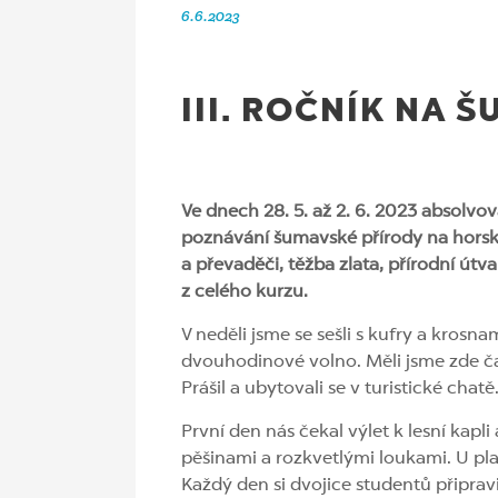
6.6.2023
III. ROČNÍK NA 
Ve dnech 28. 5. až 2. 6. 2023 absolvov
poznávání šumavské přírody na horský
a převaděči, těžba zlata, přírodní út
z celého kurzu.
V neděli jsme se sešli s kufry a krosn
dvouhodinové volno. Měli jsme zde č
Prášil a ubytovali se v turistické chatě
První den nás čekal výlet k lesní kapli
pěšinami a rozkvetlými loukami. U pla
Každý den si dvojice studentů připravi