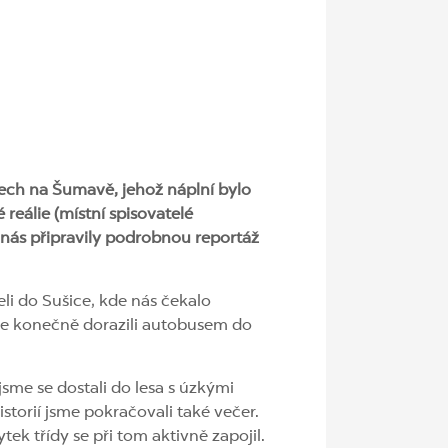
ilech na Šumavě, jehož náplní bylo
eálie (místní spisovatelé
 nás připravily podrobnou reportáž
eli do Sušice, kde nás čekalo
me konečně dorazili autobusem do
 jsme se dostali do lesa s úzkými
torií jsme pokračovali také večer.
ek třídy se při tom aktivně zapojil.