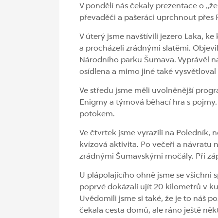
V pondělí nás čekaly prezentace o „ž
převaděči a pašeráci uprchnout přes 
V úterý jsme navštívili jezero Laka, 
a procházeli zrádnými slatěmi. Objevil
Národního parku Šumava. Vyprávěl ná
osídlena a mimo jiné také vysvětlova
Ve středu jsme měli uvolněnější progra
Enigmy a týmová běhací hra s pojmy. 
potokem.
Ve čtvrtek jsme vyrazili na Poledník, 
kvízová aktivita. Po večeři a návratu 
zrádnými Šumavskými močály. Při západ
U plápolajícího ohně jsme se všichni s
poprvé dokázali ujít 20 kilometrů v ku
Uvědomili jsme si také, že je to náš p
čekala cesta domů, ale ráno ještě něk