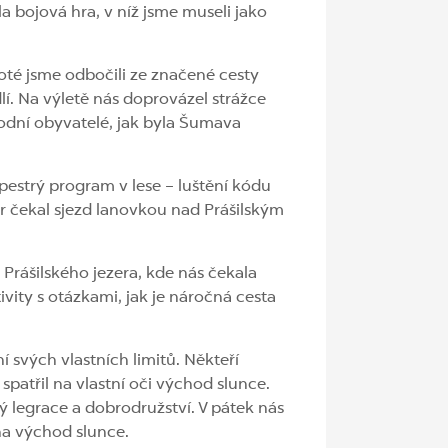
 bojová hra, v níž jsme museli jako
Poté jsme odbočili ze značené cesty
lí. Na výletě nás doprovázel strážce
odní obyvatelé, jak byla Šumava
 pestrý program v lese – luštění kódu
r čekal sjezd lanovkou nad Prášilským
u Prášilského jezera, kde nás čekala
ivity s otázkami, jak je náročná cesta
í svých vlastních limitů. Někteří
spatřil na vlastní oči východ slunce.
ný legrace a dobrodružství. V pátek nás
 na východ slunce.