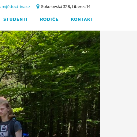
um@doctrina.cz
Sokolovská 328, Liberec 14
STUDENTI
RODIČE
KONTAKT