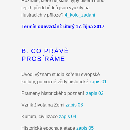
Poznáte, které nejstarší typy písem nebo
jejich předchůdců jsou využity na
ilustracích v příloze?
4_kolo_zadani
Termín odevzdání: úterý 17. října 2017
B. CO PRÁVĚ
PROBÍRÁME
Úvod, význam studia kořenů evropské
kultury, pomocné vědy historické
zapis 01
Prameny historického poznání
zapis 02
Vznik života na Zemi
zapis 03
Kultura, civilizace
zapis 04
Historická epocha a etapa
zapis 05