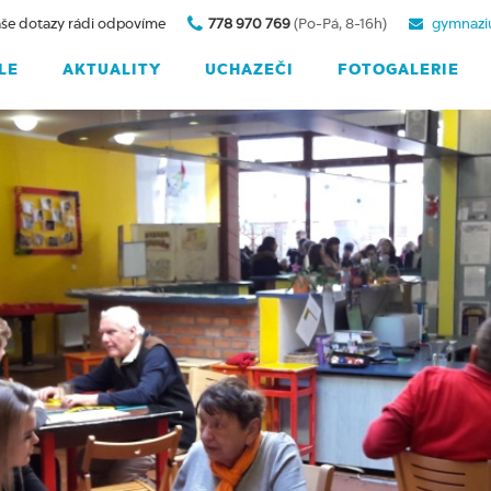
še dotazy rádi odpovíme
778 970 769
(Po-Pá, 8-16h)
gymnazi
LE
AKTUALITY
UCHAZEČI
FOTOGALERIE