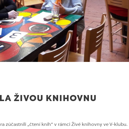
ILA ŽIVOU KNIHOVNU
ra zúčastnili „čtení knih“ v rámci Živé knihovny ve V-klubu. 