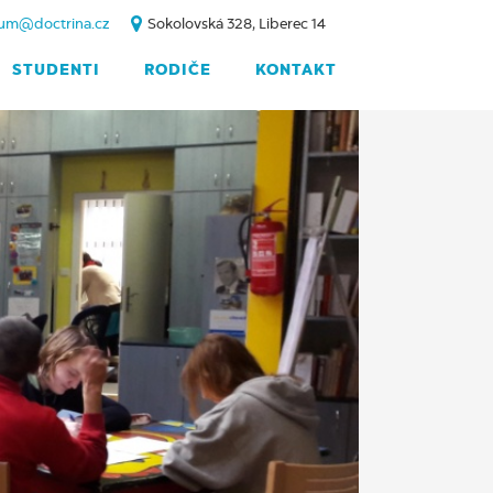
um@doctrina.cz
Sokolovská 328, Liberec 14
STUDENTI
RODIČE
KONTAKT