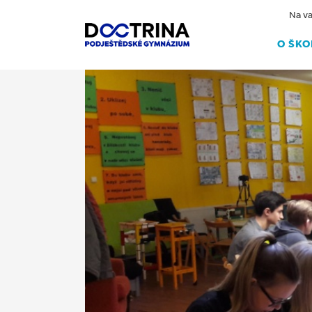
Na va
O ŠKO