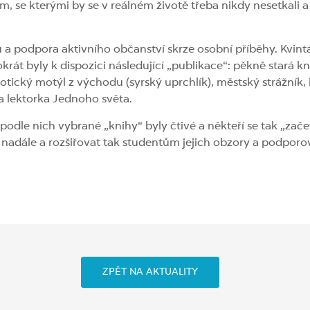
 se kterými by se v reálném životě třeba nikdy nesetkali a n
a podpora aktivního občanství skrze osobní příběhy. Kvintán
okrát byly k dispozici následující „publikace“: pěkně stará 
xotický motýl z východu (syrský uprchlík), městský strážník, i
a lektorka Jednoho světa.
odle nich vybrané „knihy“ byly čtivé a někteří se tak „začetli
adále a rozšiřovat tak studentům jejich obzory a podporova
ZPĚT NA AKTUALITY