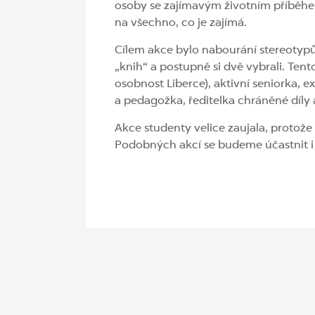
osoby se zajímavým životním příběhem,
na všechno, co je zajímá.
Cílem akce bylo nabourání stereotypů 
„knih“ a postupně si dvě vybrali. Tent
osobnost Liberce), aktivní seniorka, e
a pedagožka, ředitelka chráněné díly 
Akce studenty velice zaujala, protože p
Podobných akcí se budeme účastnit i n