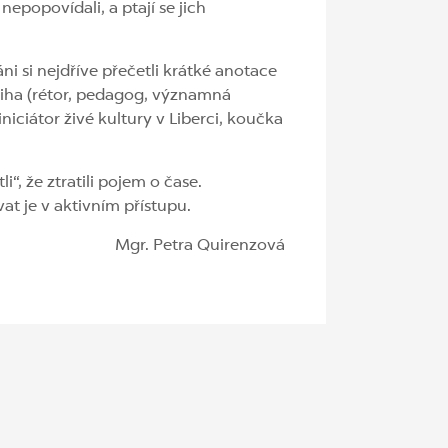
epopovídali, a ptají se jich
i si nejdříve přečetli krátké anotace
kniha (rétor, pedagog, významná
niciátor živé kultury v Liberci, koučka
“, že ztratili pojem o čase.
t je v aktivním přístupu.
Mgr. Petra Quirenzová