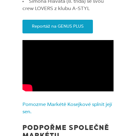
Simona Hlavatá (8. třída) se svou
crew LOVERS z klubu A-STYL
Reportáž na GENUS PLUS
Pomozme Markétě Kosejkové splnit její
sen.
PODPOŘME SPOLEČNĚ
MARKÉTU