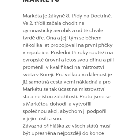
Markéta je žákyně 8. třídy na Doctrině.
Ve 2. třídě začala chodit na
gymnastický aerobik a od té chvíle
tvrdě dře. Ona a její tým se během
několika let probojovali na první příčky
v republice. Poslední tři roky soutěží na
evropské úrovni a letos svou dřinu a píli
proměnili v kvalifikaci na mistroství
světa v Koreji. Pro velkou vzdálenost je
již samotná cesta vemi nákladná a pro
Markétu se tak účast na mistrovství
stala nejistou záležitostí. Proto jsme se
s Markétou dohodli a vytvořili
společnou akci, abychom ji podpořili
v jejím úsilí a snu.
Závazná přihláška ze všech států musí
být upřesněna nejpozději do konce