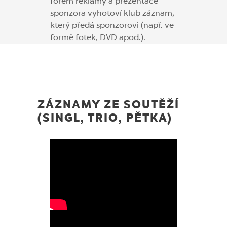
forem reklamy a prezentace
sponzora vyhotoví klub záznam,
který předá sponzorovi (např. ve
formě fotek, DVD apod.).
ZÁZNAMY ZE SOUTĚŽÍ
(SINGL, TRIO, PĚTKA)