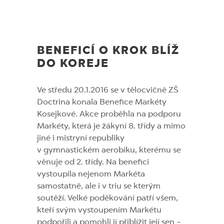
BENEFICÍ O KROK BLÍŽ
DO KOREJE
Ve středu 20.1.2016 se v tělocvičně ZŠ
Doctrina konala Benefice Markéty
Kosejkové. Akce proběhla na podporu
Markéty, která je žákyní 8. třídy a mimo
jiné i mistryní republiky
v gymnastickém aerobiku, kterému se
věnuje od 2. třídy. Na benefici
vystoupila nejenom Markéta
samostatně, ale i v triu se kterým
soutěží. Velké poděkování patří všem,
kteří svým vystoupením Markétu
podpořili a pomohli jí přiblížit její sen –