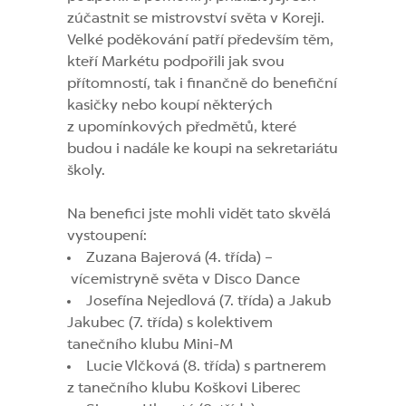
zúčastnit se mistrovství světa v Koreji.
Velké poděkování patří především těm,
kteří Markétu podpořili jak svou
přítomností, tak i finančně do benefiční
kasičky nebo koupí některých
z upomínkových předmětů, které
budou i nadále ke koupi na sekretariátu
školy.
Na benefici jste mohli vidět tato skvělá
vystoupení:
Zuzana Bajerová (4. třída) –
vícemistryně světa v Disco Dance
Josefína Nejedlová (7. třída) a Jakub
Jakubec (7. třída) s kolektivem
tanečního klubu Mini-M
Lucie Vlčková (8. třída) s partnerem
z tanečního klubu Koškovi Liberec