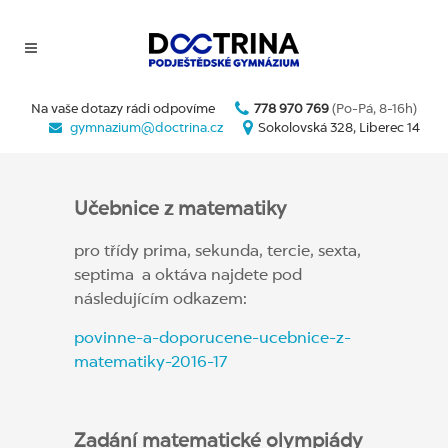
Na vaše dotazy rádi odpovíme
778 970 769
(Po-Pá, 8-16h)
gymnazium@doctrina.cz
Sokolovská 328, Liberec 14
Učebnice z matematiky
pro třídy prima, sekunda, tercie, sexta,
septima a oktáva najdete pod
následujícím odkazem:
povinne-a-doporucene-ucebnice-z-
matematiky-2016-17
Zadání matematické olympiády