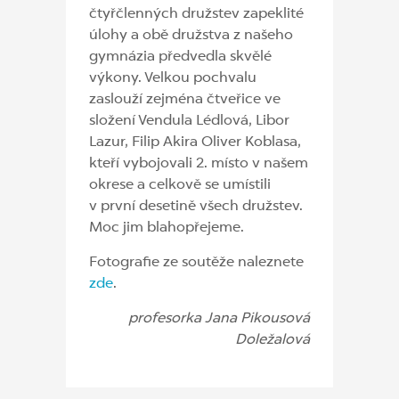
čtyřčlenných družstev zapeklité
úlohy a obě družstva z našeho
gymnázia předvedla skvělé
výkony. Velkou pochvalu
zaslouží zejména čtveřice ve
složení Vendula Lédlová, Libor
Lazur, Filip Akira Oliver Koblasa,
kteří vybojovali 2. místo v našem
okrese a celkově se umístili
v první desetině všech družstev.
Moc jim blahopřejeme.
Fotografie ze soutěže naleznete
zde
.
profesorka Jana Pikousová
Doležalová