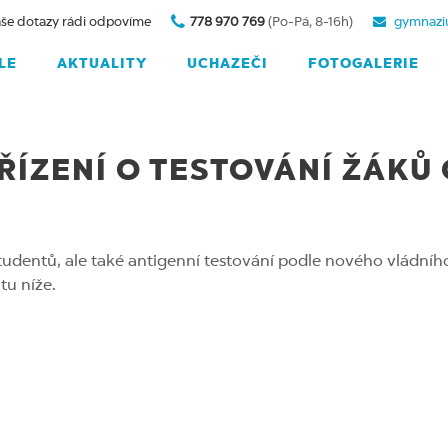
še dotazy rádi odpovíme
778 970 769
(Po-Pá, 8-16h)
gymnazi
LE
AKTUALITY
UCHAZEČI
FOTOGALERIE
ŘÍZENÍ O TESTOVÁNÍ ŽÁKŮ
 studentů, ale také antigenní testování podle nového vládníh
u níže.