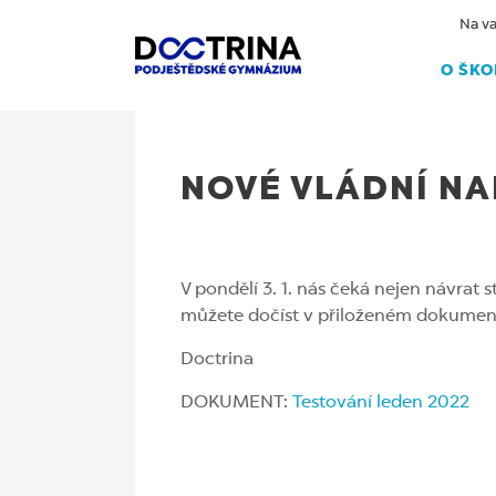
Na va
O ŠKO
2.1.2022
NOVÉ VLÁDNÍ NA
V pondělí 3. 1. nás čeká nejen návrat
můžete dočíst v přiloženém dokument
Doctrina
DOKUMENT:
Testování leden 2022