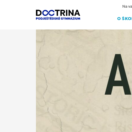
Na va
O ŠKO