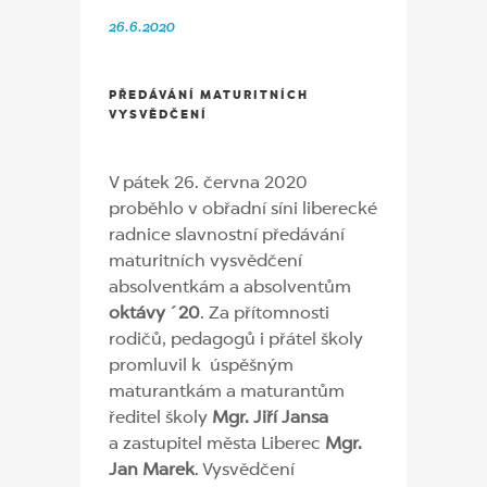
26.6.2020
PŘEDÁVÁNÍ MATURITNÍCH
VYSVĚDČENÍ
V pátek 26. června 2020
proběhlo v obřadní síni liberecké
radnice slavnostní předávání
maturitních vysvědčení
absolventkám a absolventům
oktávy ´20
. Za přítomnosti
rodičů, pedagogů i přátel školy
promluvil k úspěšným
maturantkám a maturantům
ředitel školy
Mgr. Jiří Jansa
a zastupitel města Liberec
Mgr.
Jan Marek
. Vysvědčení