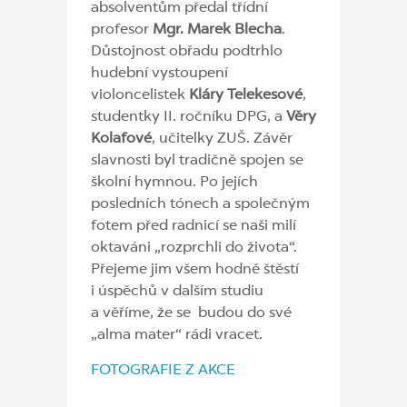
absolventům předal třídní
profesor
Mgr. Marek Blecha
.
Důstojnost obřadu podtrhlo
hudební vystoupení
violoncelistek
Kláry Telekesové
,
studentky II. ročníku DPG, a
Věry
Kolafové
, učitelky ZUŠ. Závěr
slavnosti byl tradičně spojen se
školní hymnou. Po jejích
posledních tónech a společným
fotem před radnicí se naši milí
oktaváni „rozprchli do života“.
Přejeme jim všem hodně štěstí
i úspěchů v dalším studiu
a věříme, že se budou do své
„alma mater“ rádi vracet.
FOTOGRAFIE Z AKCE