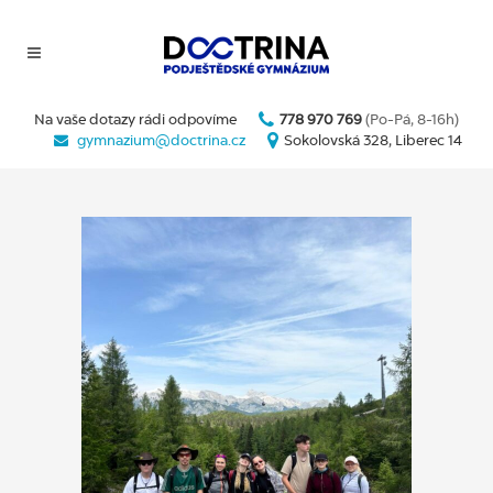
Na vaše dotazy rádi odpovíme
778 970 769
(Po-Pá, 8-16h)
gymnazium@doctrina.cz
Sokolovská 328, Liberec 14