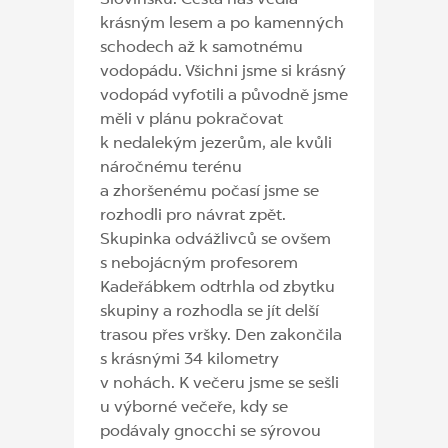
krásným lesem a po kamenných
schodech až k samotnému
vodopádu. Všichni jsme si krásný
vodopád vyfotili a původně jsme
měli v plánu pokračovat
k nedalekým jezerům, ale kvůli
náročnému terénu
a zhoršenému počasí jsme se
rozhodli pro návrat zpět.
Skupinka odvážlivců se ovšem
s nebojácným profesorem
Kadeřábkem odtrhla od zbytku
skupiny a rozhodla se jít delší
trasou přes vršky. Den zakončila
s krásnými 34 kilometry
v nohách. K večeru jsme se sešli
u výborné večeře, kdy se
podávaly gnocchi se sýrovou