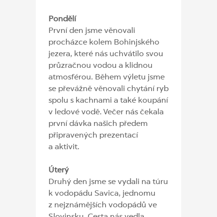
Pondělí
První den jsme věnovali
procházce kolem Bohinjského
jezera, které nás uchvátilo svou
průzračnou vodou a klidnou
atmosférou. Během výletu jsme
se převážně věnovali chytání ryb
spolu s kachnami a také koupání
v ledové vodě. Večer nás čekala
první dávka našich předem
připravených prezentací
a aktivit.
Úterý
Druhý den jsme se vydali na túru
k vodopádu Savica, jednomu
z nejznámějších vodopádů ve
Slovinsku. Cesta nás vedla