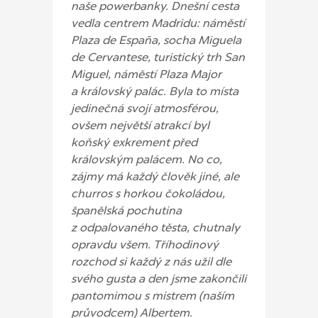
naše powerbanky. Dnešní cesta
vedla centrem Madridu: náměstí
Plaza de España, socha Miguela
de Cervantese, turistický trh San
Miguel, náměstí Plaza Major
a královský palác. Byla to místa
jedinečná svojí atmosférou,
ovšem největší atrakcí byl
koňský exkrement před
královským palácem. No co,
zájmy má každý člověk jiné, ale
churros s horkou čokoládou,
španělská pochutina
z odpalovaného těsta, chutnaly
opravdu všem. Tříhodinový
rozchod si každý z nás užil dle
svého gusta a den jsme zakončili
pantomimou s mistrem (naším
průvodcem) Albertem.