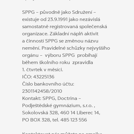
SPPG – původně jako Sdružení –
existuje od 23.9.1991 jako nezávislá
samostatně registrovaná společenská
organizace. Základní náplň aktivit
a činností SPPG se změnou názvu
nemění. Pravidelné schůzky nejvyššího
orgánu – výboru SPPG probíhají
během školního roku zpravidla
1. čtvrtek v měsíci.
IČO: 43225136
Číslo bankovního účtu:
2301142458/2010
Kontakt: SPPG, Doctrina –
Podještědské gymnázium, s.r.o. ,
Sokolovská 328, 460 14 Liberec 14,
PO BOX 328, tel. 485 123 556