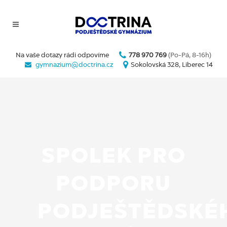
Na vaše dotazy rádi odpovíme
778 970 769
(Po-Pá, 8-16h)
gymnazium@doctrina.cz
Sokolovská 328, Liberec 14
SPOLEK PRO
PODPORU
PODJEŠTĚDSKÉ