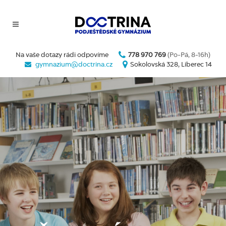
Na vaše dotazy rádi odpovíme
778 970 769
(Po-Pá, 8-16h)
gymnazium@doctrina.cz
Sokolovská 328, Liberec 14