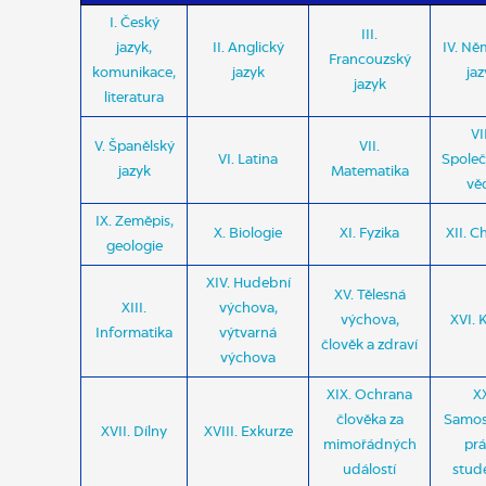
I. Český
III.
jazyk,
II. Anglický
IV. N
Francouzský
komunikace,
jazyk
jaz
jazyk
literatura
VII
V. Španělský
VII.
VI. Latina
Spole
jazyk
Matematika
vě
IX. Zeměpis,
X. Biologie
XI. Fyzika
XII. 
geologie
XIV. Hudební
XV. Tělesná
XIII.
výchova,
výchova,
XVI. 
Informatika
výtvarná
člověk a zdraví
výchova
XIX. Ochrana
X
člověka za
Samos
XVII. Dílny
XVIII. Exkurze
mimořádných
pr
událostí
stud