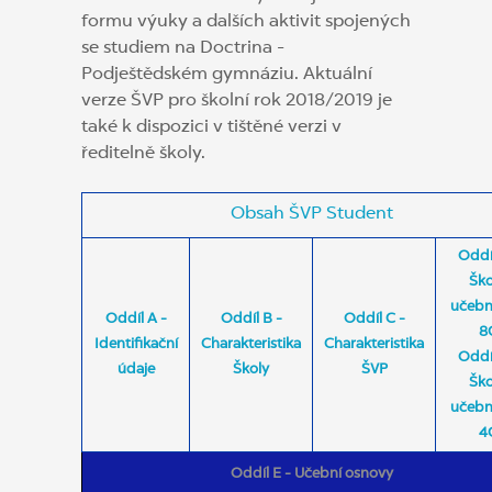
formu výuky a dalších aktivit spojených
se studiem na Doctrina -
Podještědském gymnáziu. Aktuální
verze ŠVP pro školní rok 2018/2019 je
také k dispozici v tištěné verzi v
ředitelně školy.
Obsah ŠVP Student
Oddí
Ško
učebn
Oddíl A -
Oddíl B -
Oddíl C -
8
Identifikační
Charakteristika
Charakteristika
Oddí
údaje
Školy
ŠVP
Ško
učebn
4
Oddíl E - Učební osnovy