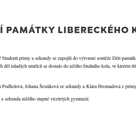
Í PAMÁTKY LIBERECKÉHO 
Studenti primy a sekundy se zapojili do výtvarné soutěže Děti památk
děl mladých umělců se dostalo do užšího finálního kola, ve kterém tří
la Podholová, Johana Šestáková ze sekundy a Klára Hromadová z prim
a a sekunda nižšího stupně víceletých gymnázií.