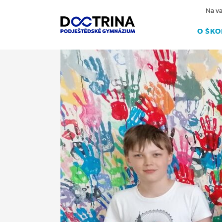
Na va
O ŠKO