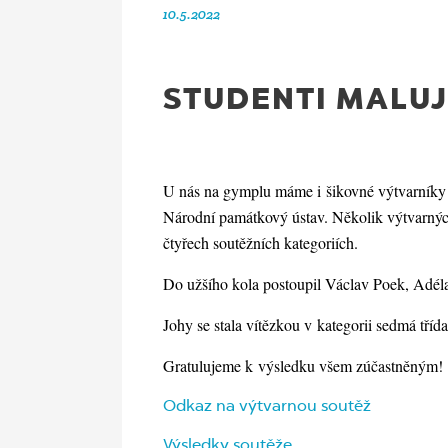
10.5.2022
STUDENTI MALUJ
U nás na gymplu máme i šikovné výtvarníky! 
Národní památkový ústav. Několik výtvarných 
čtyřech soutěžních kategoriích.
Do užšího kola postoupil Václav Poek, Adé
Johy se stala vítězkou v kategorii sedmá tříd
Gratulujeme k výsledku všem zúčastněným!
Odkaz na výtvarnou soutěž
Výsledky soutěže