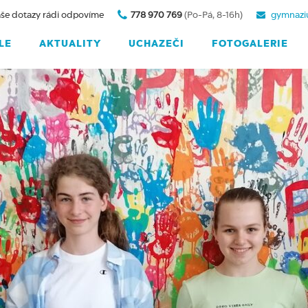
še dotazy rádi odpovíme
778 970 769
(Po-Pá, 8-16h)
gymnazi
LE
AKTUALITY
UCHAZEČI
FOTOGALERIE