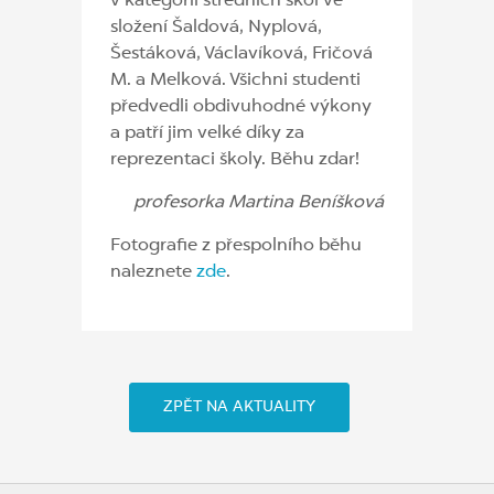
v kategorii středních škol ve
složení Šaldová, Nyplová,
Šestáková, Václavíková, Fričová
M. a Melková. Všichni studenti
předvedli obdivuhodné výkony
a patří jim velké díky za
reprezentaci školy. Běhu zdar!
profesorka Martina Beníšková
Fotografie z přespolního běhu
naleznete
zde
.
ZPĚT NA AKTUALITY