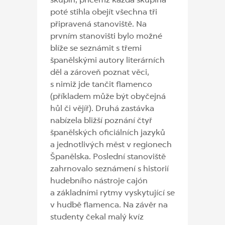
skupin, přičemž každá skupina
poté stihla obejít všechna tři
připravená stanoviště. Na
prvním stanovišti bylo možné
blíže se seznámit s třemi
španělskými autory literárních
děl a zároveň poznat věci,
s nimiž jde tančit flamenco
(příkladem může být obyčejná
hůl či vějíř). Druhá zastávka
nabízela bližší poznání čtyř
španělských oficiálních jazyků
a jednotlivých měst v regionech
Španělska. Poslední stanoviště
zahrnovalo seznámení s historií
hudebního nástroje cajón
a základními rytmy vyskytující se
v hudbě flamenca. Na závěr na
studenty čekal malý kvíz