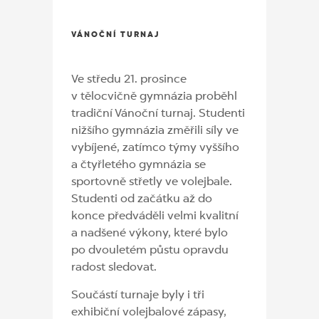
VÁNOČNÍ TURNAJ
Ve středu 21. prosince
v tělocvičně gymnázia proběhl
tradiční Vánoční turnaj. Studenti
nižšího gymnázia změřili síly ve
vybíjené, zatímco týmy vyššího
a čtyřletého gymnázia se
sportovně střetly ve volejbale.
Studenti od začátku až do
konce předváděli velmi kvalitní
a nadšené výkony, které bylo
po dvouletém půstu opravdu
radost sledovat.
Součástí turnaje byly i tři
exhibiční volejbalové zápasy,