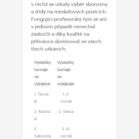
v nichž se utkaly výběr sborovny
a třídy na medailových pozicích.
Fungující profesorský tým se ani
v jednom případě nenechal
zaskočit a díky kvalitě na
přihrávce dominoval ve všech
třech utkáních.
Výsledky
Výsledky
turnaje
turnaje
ve
ve
vybíjené
:
volejbale
:
1. Tercie
1. II.
B
ročník
2. Kvarta
2. Sexta
A
3.
3. III.
Sekunda
ročník