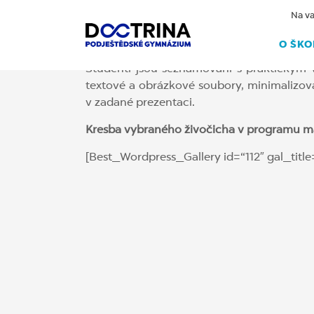
Na va
O ŠKO
Studenti jsou seznamování s praktickým v
textové a obrázkové soubory, minimalizovat
v zadané prezentaci.
Kresba vybraného živočicha v programu ma
[Best_Wordpress_Gallery id=“112″ gal_title=