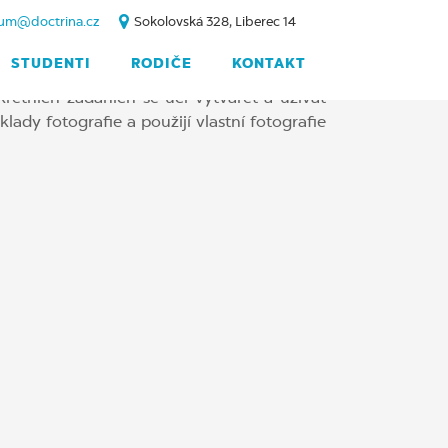
um@doctrina.cz
Sokolovská 328, Liberec 14
STUDENTI
RODIČE
KONTAKT
rétních zadáních se učí vytvářet a užívat
ady fotografie a použijí vlastní fotografie