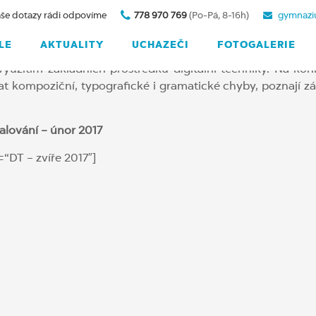
še dotazy rádi odpovíme
778 970 769
(Po-Pá, 8-16h)
gymnazi
Digitální technika – prima
LE
AKTUALITY
UCHAZEČI
FOTOGALERIE
yužitím základních prostředků digitální techniky. Na konk
 kompoziční, typografické i gramatické chyby, poznají zákl
lování – únor 2017
“DT – zvíře 2017″]