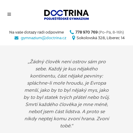
Na vaše dotazy rádi odpovíme
778 970 769
(Po-Pá, 8-16h)
gymnazium@doctrina.cz
Sokolovská 328, Liberec 14
„Žádný člověk není ostrov sám pro
sebe. Každý je kus nějakého
kontinentu, část nějaké pevniny:
spláchne-li moře hroudu, je Evropa
menší, jako by to byl nějaký mys, jako
by to byl statek tvých přátel nebo tvůj.
Smrtí každého člověka je mne méně,
neboť jsem část lidstva. A proto se
nikdy neptej komu zvoní hrana. Zvoní
tobě.“