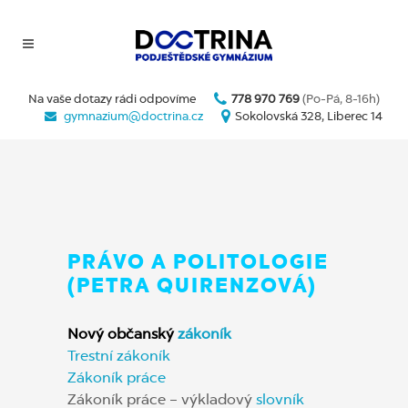
Na vaše dotazy rádi odpovíme
778 970 769
(Po-Pá, 8-16h)
gymnazium@doctrina.cz
Sokolovská 328, Liberec 14
PRÁVO A POLITOLOGIE
(PETRA QUIRENZOVÁ)
Nový občanský
zákoník
Trestní zákoník
Zákoník práce
Zákoník práce – výkladový
slovník