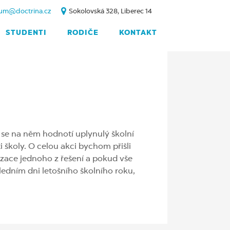
um@doctrina.cz
Sokolovská 328, Liberec 14
STUDENTI
RODIČE
KONTAKT
 se na něm hodnotí uplynulý školní
i školy. O celou akci bychom přišli
lizace jednoho z řešení a pokud vše
ledním dni letošního školního roku,