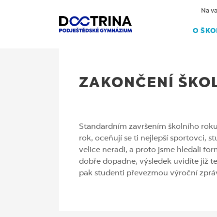
Na va
O ŠKO
22.6.2020
ZAKONČENÍ ŠKO
Standardním završením školního roku,
rok, oceňují se ti nejlepší sportovci,
velice neradi, a proto jsme hledali fo
dobře dopadne, výsledek uvidíte již t
pak studenti převezmou výroční zpráv