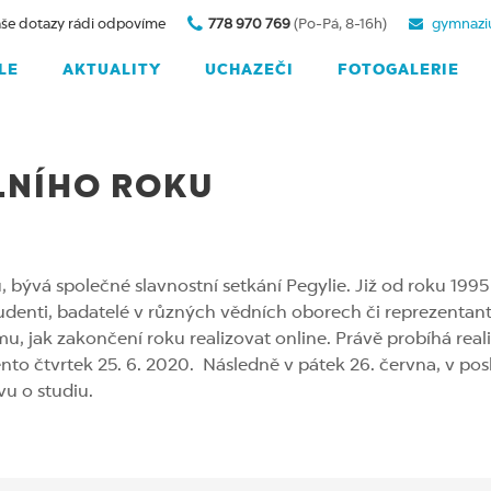
še dotazy rádi odpovíme
778 970 769
(Po-Pá, 8-16h)
gymnazi
LE
AKTUALITY
UCHAZEČI
FOTOGALERIE
LNÍHO ROKU
 bývá společné slavnostní setkání Pegylie. Již od roku 1995
 studenti, badatelé v různých vědních oborech či reprezentant
rmu, jak zakončení roku realizovat online. Právě probíhá rea
ento čtvrtek 25. 6. 2020. Následně v pátek 26. června, v pos
u o studiu.