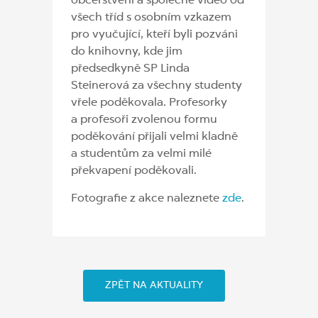
občerstvení a společné video od
všech tříd s osobním vzkazem
pro vyučující, kteří byli pozváni
do knihovny, kde jim
předsedkyně SP Linda
Steinerová za všechny studenty
vřele poděkovala. Profesorky
a profesoři zvolenou formu
poděkování přijali velmi kladně
a studentům za velmi milé
překvapení poděkovali.
Fotografie z akce naleznete
zde
.
ZPĚT NA AKTUALITY