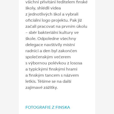
všichni přivítáni ředitelem finské
školy, shlédli videa
z jednotlivých škol a vybrali
oficiální logo projektu. Pak již
začali pracovat na prvním úkolu
– sběr bakteriální kultury ve
škole. Odpoledne všechny
delegace navštívily místní
radnici a den byl zakončen
společenským večerem
s výbornou polévkou z lososa
a typickými finskými hrami
a finským tancem s názvem
letkis. Těšíme se na další
zajímavé zážitky.
FOTOGRAFIE Z FINSKA