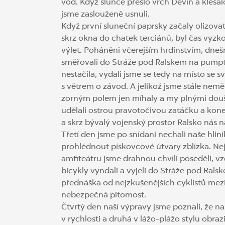
vod. Když slunce přešlo vrch Děvín a klesa
jsme zaslouženě usnuli.
Když první sluneční paprsky začaly olizova
skrz okna do chatek terciánů, byl čas vyz
výlet. Poháněni včerejším hrdinstvím, dnešn
směřovali do Stráže pod Ralskem na pumptr
nestačila, vydali jsme se tedy na místo se 
s větrem o závod. A jelikož jsme stále nem
zorným polem jen míhaly a my plnými doušk
udělali ostrou pravotočivou zatáčku a kon
a skrz bývalý vojenský prostor Ralsko nás n
Třetí den jsme po snídani nechali naše hlin
prohlédnout pískovcové útvary zblízka. Nejp
amfiteátru jsme drahnou chvíli poseděli, vz
bicykly vyndali a vyjeli do Stráže pod Rals
přednáška od nejzkušenějších cyklistů mezi 
nebezpečná pitomost.
Čtvrtý den naší výpravy jsme poznali, že na
v rychlosti a druhá v lážo-plážo stylu obraz