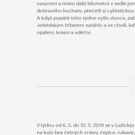
nasyceni a místo další kilometrů v sedle j
dotíravého kuchaře, přečetli si cyklistickou
A když popáté toho týdne vyšlo slunce, zab
Ještědským hřbetem zatáhlo a ve chvíli, kdy 
opálení, krásní a vděční.
V týdnu od 6. 5. do 10. 5. 2019 se v Lužick
na kolo bez četných vrstev, čepice, rukavi