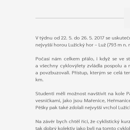
V týdnu od 22. 5. do 26. 5. 2017 se uskuteč
nejvyšší horou Lužický hor – Luž (793 m n. m
Počasí nám celkem přálo, i když se ve st
a všechny cyklovýlety zvládla pospolu a 
a povzbuzovali. Přístup, kterým se celá t
km.
Studenti měli možnost navštívit na kole 
vesničkami, jako jsou Mařenice, Heřmanice 
Pěšky pak také zdolali nejvyšší vrchol Lužic
Na závěr bych chtěl říci, že cyklistický k
tak dobrý kolektiv jako byli na tomto cyklo