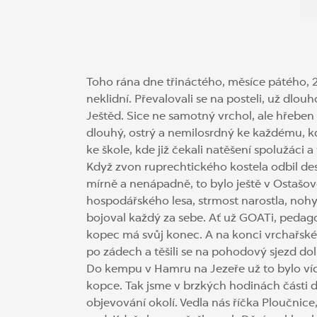
Toho rána dne třináctého, měsíce pátého, 
neklidní. Převalovali se na posteli, už dlo
Ještěd. Sice ne samotný vrchol, ale hřeben 
dlouhý, ostrý a nemilosrdný ke každému, kdo
ke škole, kde již čekali natěšení spolužáci a
Když zvon ruprechtického kostela odbil des
mírně a nenápadně, to bylo ještě v Ostašov
hospodářského lesa, strmost narostla, nohy
bojoval každý za sebe. Ať už GOATi, pedagog
kopec má svůj konec. A na konci vrchařské 
po zádech a těšili se na pohodový sjezd dol
Do kempu v Hamru na Jezeře už to bylo více
kopce. Tak jsme v brzkých hodinách části dne
objevování okolí. Vedla nás říčka Ploučnic