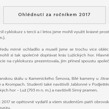
Ohlédnutí za ročníkem 2017
nil cyklokurz s tercií a i letos jsme mohli využít krásné pro
.).
ředu mírně ochladilo a museli jsme se trochu více obléci
mohli si tak společně dopřávat krás Lužických hor. Hlavně
ercie na cyklokurzu prezentovala, jim přinesl spoustu spo
Panskou skálu u Kamenického Šenova, Bílé kameny u Jítrav
a Krompach. Studenti také navštívili Jablonné v Podještědí
kých hor – Luž (793 m n. m.) a navštívili Sirný pramen.
urz 2017 se opětovně vydařil a všem studentům patří obrovs
kurzu.