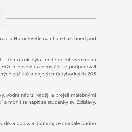
středí v Horní Světlé na chatě Luž, hned pod
. I tento rok byla tercie velmi vyrovnaná
 držela pospolu a neustále se podporovali
lečných zážitků a najetých úctyhodných 203
y, vodní nádrž Naději a projeli malebnými
 a mohli se napít ze studánky sv. Zdislavy.
ký dík a obdiv, a doufám, že i nadále budou