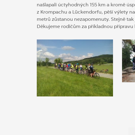
našlapali úctyhodných 155 km a kromě úspě
z Krompachu a Lückendorfu, pěší výlety n
metrů zůstanou nezapomenuty. Stejně tak 
Děkujeme rodičům za příkladnou přípravu ko