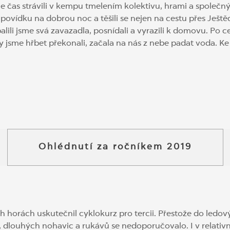
sme čas strávili v kempu tmelením kolektivu, hrami a společ
 povídku na dobrou noc a těšili se nejen na cestu přes Ještě
alili jsme svá zavazadla, posnídali a vyrazili k domovu. P
jsme hřbet překonali, začala na nás z nebe padat voda. Ke šk
Ohlédnutí za ročníkem 2019
ých horách uskutečnil cyklokurz pro tercii. Přestože do led
c, dlouhých nohavic a rukávů se nedoporučovalo. I v relativ