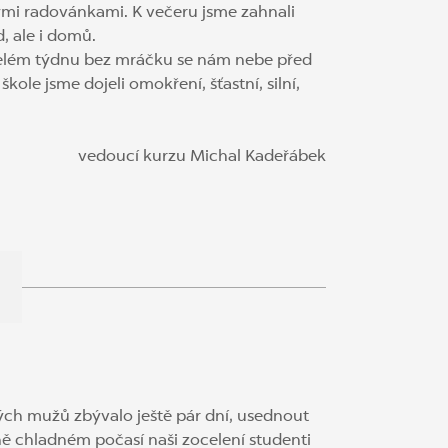
nými radovánkami. K večeru jsme zahnali
d, ale i domů.
o celém týdnu bez mráčku se nám nebe před
ole jsme dojeli omokření, šťastní, silní,
vedoucí kurzu Michal Kadeřábek
ových mužů zbývalo ještě pár dní, usednout
ně chladném počasí naši zocelení studenti