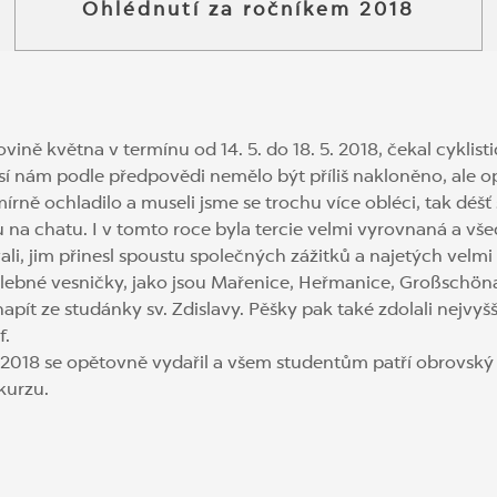
Ohlédnutí za ročníkem 2018
vině května v termínu od 14. 5. do 18. 5. 2018, čekal cyklisti
sí nám podle předpovědi nemělo být příliš nakloněno, ale op
mírně ochladilo a museli jsme se trochu více obléci, tak déš
u na chatu. I v tomto roce byla tercie velmi vyrovnaná a vše
ali, jim přinesl spoustu společných zážitků a najetých velm
alebné vesničky, jako jsou Mařenice, Heřmanice, Großschö
napít ze studánky sv. Zdislavy. Pěšky pak také zdolali nejvyš
f.
rz 2018 se opětovně vydařil a všem studentům patří obrovský
kurzu.