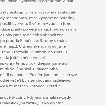
krmů místní vyhlášené gastronomie. A pak
aprsky sestoupily níž a pozvolna nakukovaly
 tedy rozhodnuto, že se vydáme na pořádný
 pustili s vervou. S větrem v zádech jsme
é duše prahly po větší dálkách. Mimoň nám
ozlohy jsme se nelekli a uháněli zde
ad, po proudu Ploučnice. Stromy se nám
váněl háj…). U Brennského mlýnu jsme
louženou zastávku v Mimoni na zmrzku
esla ještě o něco rychleji.
apky a v tempu poklidnějším jsme si šli
ířili do lůna skal. U divadelního
ně šli na obídek. Po něm jsme přece jen své
hodné večeři byla servírována vzdělávací
pky a že mazat si kotouče u brzd je
na dvě skupiny, kdy jedna trhala rekordy
i cyklistickými zážitky již kompletně