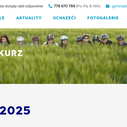
še dotazy rádi odpovíme
778 970 769
(Po-Pá, 8-16h)
gymnazi
LE
AKTUALITY
UCHAZEČI
FOTOGALERIE
 KURZ
/2025