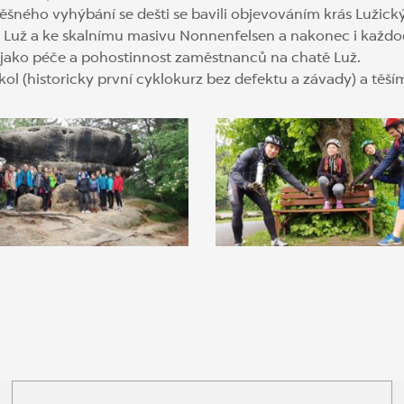
šného vyhýbání se dešti se bavili objevováním krás Lužick
a Luž a ke skalnímu masivu Nonnenfelsen a nakonec i každ
jako péče a pohostinnost zaměstnanců na chatě Luž.
l (historicky první cyklokurz bez defektu a závady) a těší