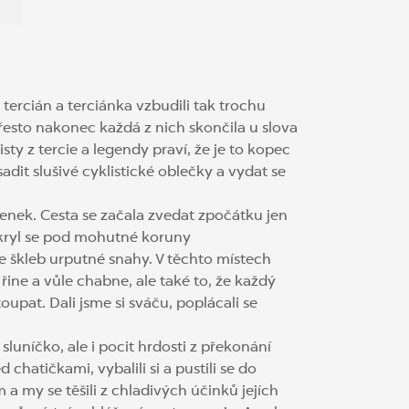
ercián a terciánka vzbudili tak trochu
přesto nakonec každá z nich skončila u slova
ty z tercie a legendy praví, že je to kopec
dit slušivé cyklistické oblečky a vydat se
lenek. Cesta se začala zvedat zpočátku jen
 ukryl se pod mohutné koruny
e škleb urputné snahy. V těchto místech
ine a vůle chabne, ale také to, že každý
upat. Dali jsme si sváču, poplácali se
luníčko, ale i pocit hrdosti z překonání
chatičkami, vybalili si a pustili se do
 my se těšili z chladivých účinků jejích