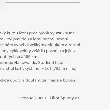
cký kurz. I letos jsme mohli využít krásné
ak byl pravdou a lepší počasí jsme si
ť se nám vyhýbal velikým obloukem a zastihl
chny cyklovýlety zvládla pospolu a jejich
i dobrých cca 165 km.
naunebo Hainewalde. Studenti také
ší vrchol Lužických hor – Luž (793 m n. m.)
 dík a obdiv, a doufám, že i nadále budou
vedoucí kurzu – Libor Spurný v.r.