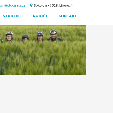
um@doctrina.cz
Sokolovská 328, Liberec 14
STUDENTI
RODIČE
KONTAKT