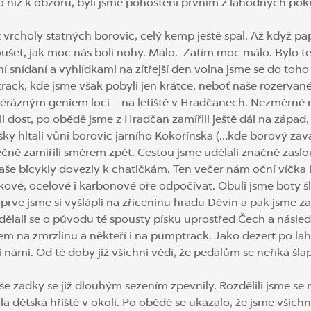
lo níž k obzoru, byli jsme pohoštěni prvním z lahodných po
t vrcholy statných borovic, celý kemp ještě spal. Až když p
koušet, jak moc nás bolí nohy. Málo. Zatím moc málo. Bylo
í snídaní a vyhlídkami na zítřejší den volna jsme se do toho
ack, kde jsme však pobyli jen krátce, neboť naše rozervan
svérázným geniem loci – na letiště v Hradčanech. Nezměrné r
ěli dost, po obědě jsme z Hradčan zamířili ještě dál na záp
y hltali vůni borovic jarního Kokořínska (…kde borový za
ečně zamířili směrem zpět. Cestou jsme udělali značně zas
aše bicykly dovezly k chatičkám. Ten večer nám oční víčka kl
íkové, ocelové i karbonové oře odpočívat. Obuli jsme boty šl
rve jsme si vyšlápli na zříceninu hradu Děvín a pak jsme zam
dělali se o původu té spousty písku uprostřed Čech a násled
kem na zmrzlinu a někteří i na pumptrack. Jako dezert po la
námi. Od té doby již všichni vědí, že pedálům se neříká šla
še zadky se již dlouhým sezením zpevnily. Rozdělili jsme se 
ila dětská hřiště v okolí. Po obědě se ukázalo, že jsme všichn