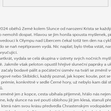
2024 oběhů Země kolem Slunce od narození Krista se každý t
uho nemohli dospat. Hlavou se jim honila spousta myšlenek, 
vedoucí k Olympu nad Libercem čekal totiž ten den na cyklis
 se naň nepřipraven vydá. Nic naplat; bylo třeba vstát, nasa
 vyučující.
etkrát, vydala se celá skupina v ústrety svých nočních myš
ě. Jakmile však peloton opustil hřejivé sluneční paprsky a
 začaly bodavě pálit a počáteční úsměv na tváři se změnil v
ové nebo Skibidíci, každý poznal, jak kopec kouše, pot se ř
prémie, konkrétně v sedle Černé hory, už nebylo kam dál sto
ů.
méně jen z kopce, cesta ubíhala příjemně, hřálo nás nejen s
, kdy slunce na své pouti oblohou již jen klesá, stanuli před 
e, která nám svou krásu předvedla Chrastenským vodopádem a